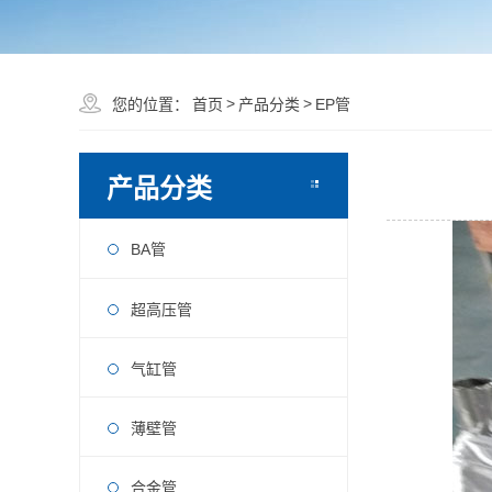
>
>
您的位置：
首页
产品分类
EP管
产品分类
BA管
超高压管
气缸管
薄壁管
合金管