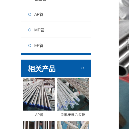
AP管
MP管
EP管
相关产品
AP管
冷轧无缝合金管