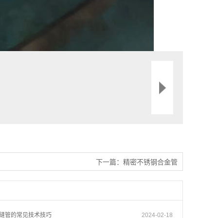
下一篇：
精密不锈钢合金管
缝管的常见技术技巧
2024-02-18