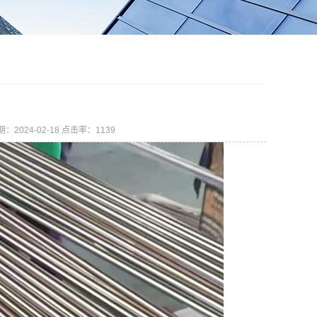
tml 日期：2024-02-18 点击率：1139